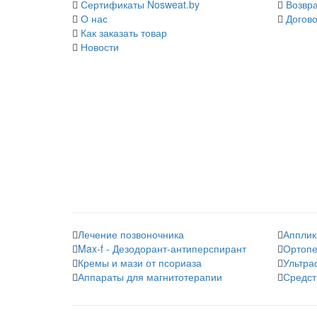
Сертификаты Nosweat.by
Возвра
О нас
Догово
Как заказать товар
Новости
Лечение позвоночника
Апплик
Max-f - Дезодорант-антиперспирант
Ортопе
Кремы и мази от псориаза
Ультра
Аппараты для магнитотерапии
Средст