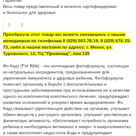
Гарантия:
Весь товар представленный в каталоге сертифицирован
и безопасен для здоровья.
Приобрести этот товар вы можете связавшись с нашим
менеджером по телефонам 8 (029) 503-78-19, 8 (029) 676-15-
73, либо в нашем магазине по адресу: г. Минск, ул.
Туровского, 12, ТЦ "Променад", пом 135
Фо Кидз (For Kids) - это коллоидная фитоформула, состоящая
из натуральных ингридиентов, предназначенная для
укрепления иммунитета и здоровья ребенка. Фитоформула
помогает организму в борьбе с воспалительными и
простудными заболеваниями при использовании ее в качестве
одного из компонентов комплексного лечения, предупреждает
развитие осложнений и ускоряет время выздоровления. Фо
Кидз оказывает укрепляющее действие на организм, улучшает
обмен веществ у растущего организма, улучшает умственную и
физическую активность, обеспечивает потребность организма
ребенка в необходимых витаминах и микро- и макроэлементах,
а также восполняет недостаток йода и предупреждает