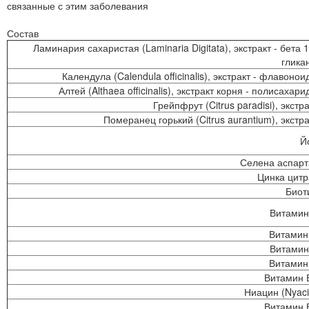
связанные с этим заболевания
Состав
Ламинария сахаристая (Laminaria Digitata), экстракт - бета 1
глика
Календула (Calendula officinalis), экстракт - флавонои
Алтей (Althaea officinalis), экстракт корня - полисахар
Грейпфрут (Citrus paradisi), экстр
Померанец горький (Citrus aurantium), экстра
Й
Селена аспарт
Цинка цитр
Биот
Витамин
Витамин
Витамин
Витамин
Витамин 
Ниацин (Nyaci
Витамин 