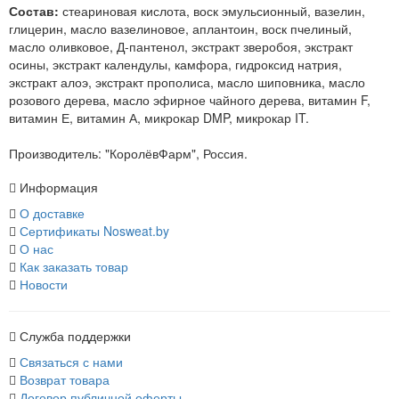
Состав:
стеариновая кислота, воск эмульсионный, вазелин,
глицерин, масло вазелиновое, аплантоин, воск пчелиный,
масло оливковое, Д-пантенол, экстракт зверобоя, экстракт
осины, экстракт календулы, камфора, гидроксид натрия,
экстракт алоэ, экстракт прополиса, масло шиповника, масло
розового дерева, масло эфирное чайного дерева, витамин F,
витамин Е, витамин А, микрокар DMP, микрокар IT.
Производитель:
"КоролёвФарм", Россия.
Информация
О доставке
Сертификаты Nosweat.by
О нас
Как заказать товар
Новости
Служба поддержки
Связаться с нами
Возврат товара
Договор публичной оферты