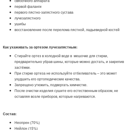
связочного аппарата
первой фаланги
первого пястно-запястного сустава
лучезапястного
ушибы
восстановление после перелома пястной, ладьевидной костей
Как ухаживать за ортезом лучезапястным:
Стирайте ортез в холодной воде в мешочке для стирки,
предварительно убрав шины, которые можно достать, и закрепив
застёжки.
При стирке ортеза не используйте отбеливатель – это может
ухудшить его ортопедические качества.
Запрещено утюжить, подвергать химчистке.
После очистки изделия сушите его естественным образом, не
оставляя возле приборов, которые нагреваются.
Состав:
Неопрен (70%)
Нейлон (15%)