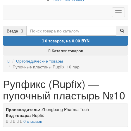
Toggle
naviga
Везде
0
товаров,
на
0.00 BYN
Каталог товаров
Ортопедические товары
Пупочные пластины Rupfix, 10 пар
Рупфикс (Rupfix) —
пупочный пластырь №10
Производитель:
Zhongbang Pharma-Tech
Код товара:
Rupfix
0 отзывов