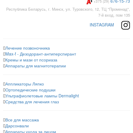
676-15-73
+375 (29)
Республика Беларусь, г. Минск, ул. Туровского, 12, ТЦ "Променад",
7-й вход, пом 135
INSTAGRAM
Лечение позвоночника
Max-f - Дезодорант-антиперспирант
Кремы и мази от псориаза
Аппараты для магнитотерапии
Аппликаторы Ляпко
Ортопедические подушки
Ультрафиолетовые лампы Dermalight
Средства для лечения глаз
Все для массажа
Дарсонвали
Аппараты ухода за лицом