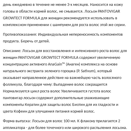
день ежедневно в течение не менее 3-х месяцев. Наносится на кожу
головы в области корней волос, не смывается. Лосьон PANTOVIGAR
GROWTECT FORMULA для женщин рекомендуется использовать в
комплексном применении с шампунем для роста волос этой же серии.
Противопоказания: Индивидуальная непереносимость компонентов
продукта. Беречь от детей.
Описание: Лосьон для восстановления и интенсивного роста волос для
женщин PANTOVIGAR GROWTECT FORMULA содержит увеличенную
концентрацию активного AnaGain™ (Анаген) комплекса на основе
натурального экстракта зеленого горошка (P. Sativum), который
оказывает направленное действие на важнейшую часть волосяного
фолликула, благодаря чему: Выпадение волос сокращается
Нормализуется цикл роста волос Увеличивается густота волос
пантовигар лосьон содержит дополнительные ухаживающие
компоненты Кератин для защиты волос Биотин для их гладкости и
цвета Кофеин для улучшения питания корней волос.
Форма выпуска: Лосьон для волос 100 мл. К флакону прилагается 2
аппликатора - для более точечного или широкого распыления лосьона.