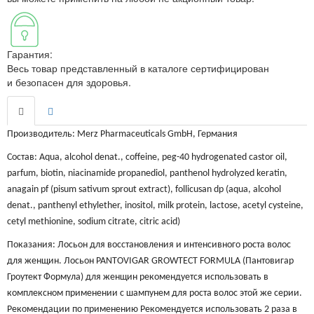
Гарантия:
Весь товар представленный в каталоге сертифицирован
и безопасен для здоровья.
Производитель: Merz Pharmaceuticals GmbH, Германия
Состав: Аqua, alcohol denat., coffeine, peg-40 hydrogenated castor oil,
parfum, biotin, niacinamide propanediol, panthenol hydrolyzed keratin,
anagain pf (pisum sativum sprout extract), follicusan dp (aqua, alcohol
denat., panthenyl ethylether, inositol, milk protein, lactose, acetyl cysteine,
cetyl methionine, sodium citrate, citric acid)
Показания: Лосьон для восстановления и интенсивного роста волос
для женщин. Лосьон PANTOVIGAR GROWTECT FORMULA (Пантовигар
Гроутект Формула) для женщин рекомендуется использовать в
комплексном применении с шампунем для роста волос этой же серии.
Рекомендации по применению Рекомендуется использовать 2 раза в