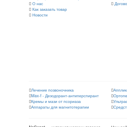
О нас
Догово
Как заказать товар
Новости
Лечение позвоночника
Апплик
Max-f - Дезодорант-антиперспирант
Ортопе
Кремы и мази от псориаза
Ультра
Аппараты для магнитотерапии
Средст