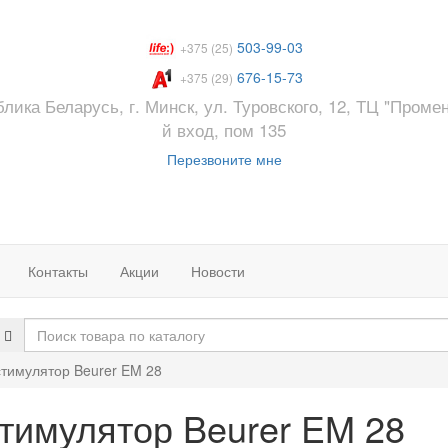
503-99-03
+375 (25)
676-15-73
+375 (29)
лика Беларусь, г. Минск, ул. Туровского, 12, ТЦ "Промен
й вход, пом 135
Перезвоните мне
Контакты
Акции
Новости
тимулятор Beurer EM 28
тимулятор Beurer EM 28