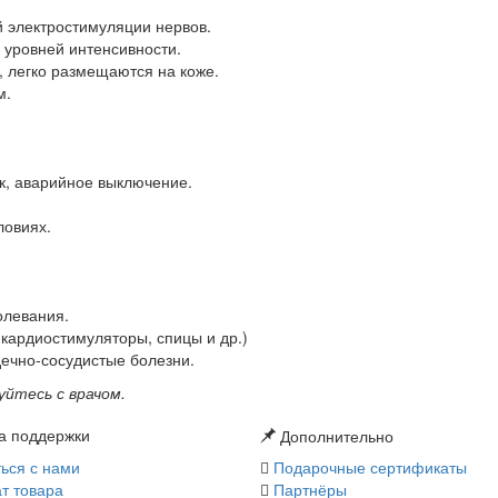
й электростимуляции нервов.
 уровней интенсивности.
, легко размещаются на коже.
м.
к, аварийное выключение.
ловиях.
олевания.
кардиостимуляторы, спицы и др.)
ечно‑сосудистые болезни.
йтесь с врачом.
а поддержки
Дополнительно
ься с нами
Подарочные сертификаты
т товара
Партнёры