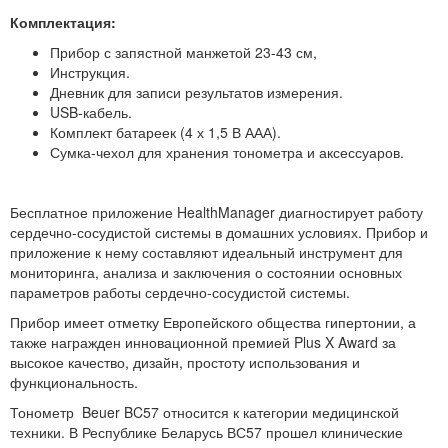
Комплектация
:
П
рибор с запястной манжетой 23-43 см,
Инструкция.
Д
невник для записи результатов измерения
.
USB-кабель
.
К
омплект батареек (
4
х 1,5 В ААА)
.
С
умка
-чехол
для хранения тонометра и аксессуаров.
Бесплатное приложение
HealthManager
диагностирует работу
сердечно-сосудистой системы в домашних условиях.
Прибор и
приложение к нему составляют идеальный
инструмент для
мониторинга, анализа и
заключения о
состояни
и
основных
параметров работы сердечно-сосудистой системы.
Прибор имеет о
тметк
у
Европейского общества гипертонии
, а
также награжден и
нновационн
ой
преми
ей
Plus X Award
за
высокое качество, дизайн, простоту использования и
функциональность.
Тонометр
Beuer
BC57
относит
ся к
категории медицинской
техники. В Республике Беларусь ВС57
про
шел клинические