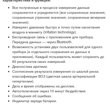
Характеристики и функции:
Все полученные в процессе измерения данные
сохраняются и усредняются
(все сохраненные значения,
сохраненные утренние значения, сохраненные вечерние
значения)
.
Измеряет давление быстро и точно путем
нагнетани
я
воздуха в манжету (Inflation technology
).
Б
еспроводная
связь с приложением для прибора.
Передача данных — через Bluetooth.
Возможность установки двух пользователей для одного
прибора (и отдельного сохранения их данных в
приложении). Каждый пользователь может сохранить до
60 результатов своих измерений.
Диагностика аритмии.
Соотнесение результата измерения со шкалой
риска
классификации ВОЗ
(
цветная шкала
артериальной
гипертензии
).
Дата и время отображены на дисплее.
Автоотключение через 10 минут бездействия.
Со
общения об ошибках
.
Индикатор заряда батареи.