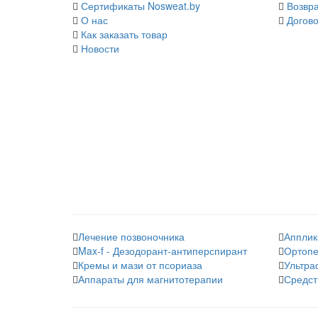
Сертификаты Nosweat.by
Возвра
О нас
Догово
Как заказать товар
Новости
Лечение позвоночника
Апплик
Max-f - Дезодорант-антиперспирант
Ортопе
Кремы и мази от псориаза
Ультра
Аппараты для магнитотерапии
Средст